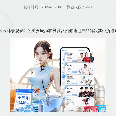
发布时间：2026-05-08
浏览人数：
447
式园林景观设计的重要
leyu在线
以及如何通过产品解决其中所遇