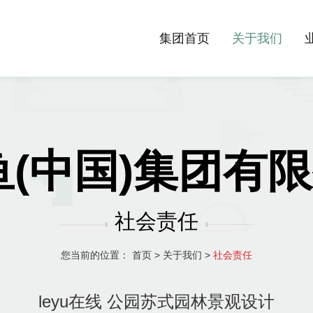
集团首页
关于我们
乐鱼(中国)集团
社会责任
您当前的位置：
首页
>
关于我们
>
社会责任
leyu在线 公园苏式园林景观设计