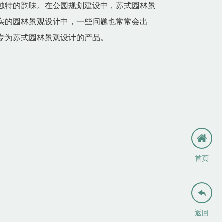
独特的韵味。在公园规划建设中，苏式园林景
实的园林景观设计中，一些问题也常常会出
专为苏式园林景观设计的产品。
首页

返回