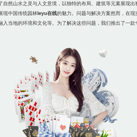
了自然山水之灵与人文意境，以独特的布局、建筑等元素展现出
展现中国传统园林
leyu在线
的魅力。问题与解决方案然而，在现
融入当地的环境和文化等。为了解决这些问题，我们推出了一款