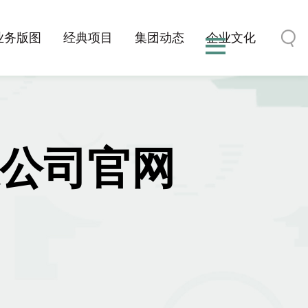
业务版图
经典项目
集团动态
企业文化
有限公司官网