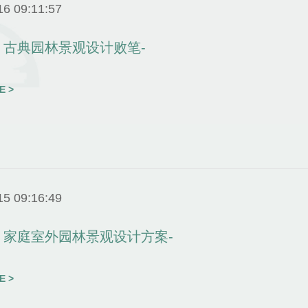
16 09:11:57
在线 古典园林景观设计败笔-
E >
15 09:16:49
在线 家庭室外园林景观设计方案-
E >