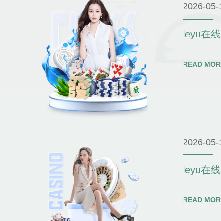
2026-05-
leyu
READ MOR
2026-05-
leyu
READ MOR