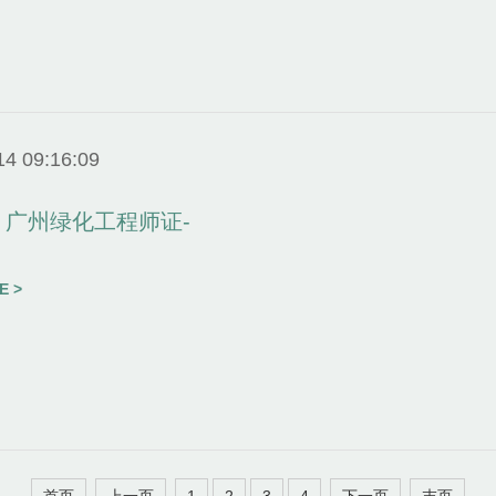
14 09:16:09
在线 广州绿化工程师证-
E >